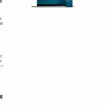
ま
、
合
表
ビ
向
パ
置