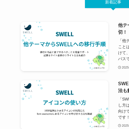
新着記事
他テ
切！
「他
こと
けて
パスで
202
SW
法も
「SW
し方
向け
です！
202