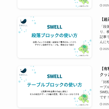
202
【超
「段
り、
記事
んにち
202
【有
クッ
「比
ーブ
SW
です！
202