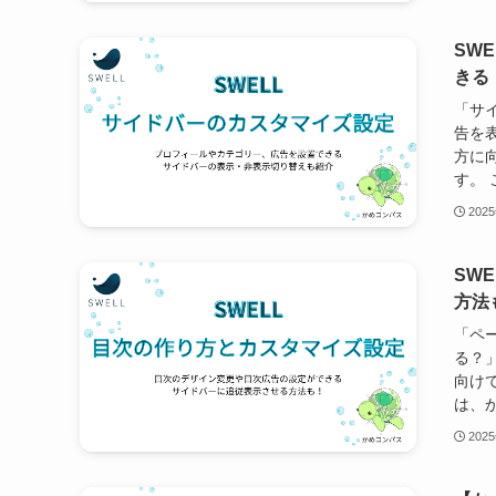
SW
きる
「サ
告を
方に
す。 
202
SW
方法
「ペ
る？
向け
は、か
202