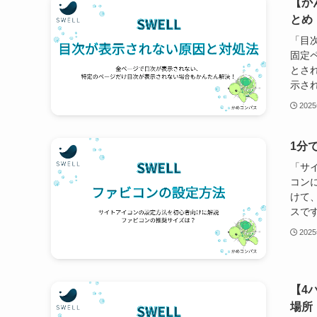
【か
とめ
「目
固定
とさ
示され
202
1分
「サ
コン
けて
スです
202
【4
場所