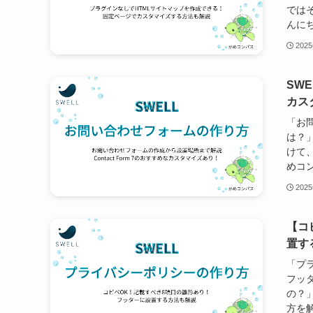
ではそ
んにち
202
SWE
カス
「お問
は？
けて
めコン
202
【コ
置す
「プ
フッ
の？
方を解