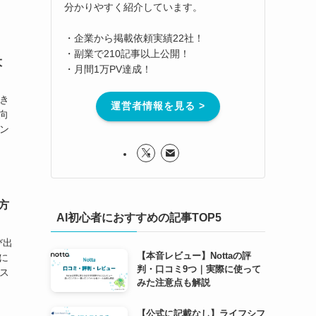
分かりやすく紹介しています。
・企業から掲載依頼実績22社！
・副業で210記事以上公開！
大
・月間1万PV達成！
き
運営者情報を見る >
向
ン
方
AI初心者におすすめの記事TOP5
び出
【本音レビュー】Nottaの評
に
判・口コミ9つ｜実際に使って
ス
みた注意点も解説
【公式に記載なし】ライフシフ