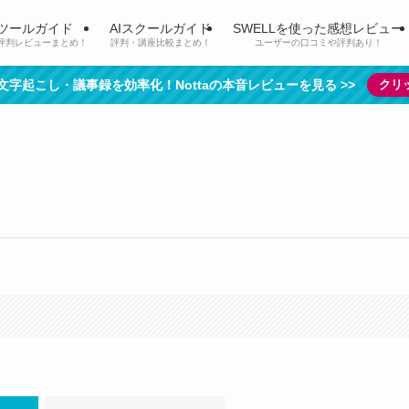
Iツールガイド
AIスクールガイド
SWELLを使った感想レビュー
評判レビューまとめ！
評判・講座比較まとめ！
ユーザーの口コミや評判あり！
で文字起こし・議事録を効率化！Nottaの本音レビューを見る >>
クリ