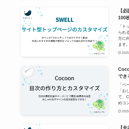
【必
10
「ト
られ
方に
ます。
202
Co
でき
「ペ
「お
て、
めコン
202
【全