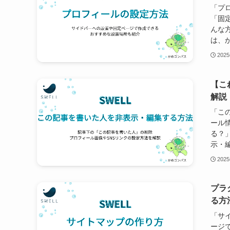
「プ
「固
んな
は、か
202
【こ
解説
「こ
ール
る？
示・編
202
プラ
る方
「サ
ージ