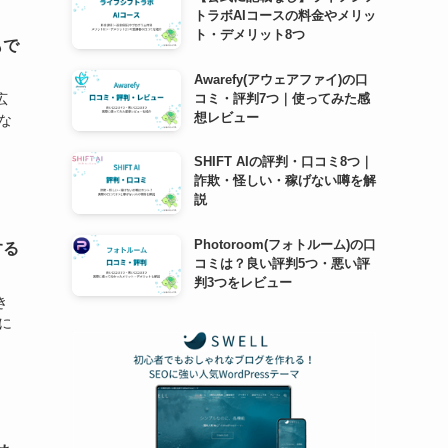
トラボAIコースの料金やメリッ
ト・デメリット8つ
もで
Awarefy(アウェアファイ)の口
コミ・評判7つ｜使ってみた感
広
想レビュー
な
SHIFT AIの評判・口コミ8つ｜
詐欺・怪しい・稼げない噂を解
説
Photoroom(フォトルーム)の口
する
コミは？良い評判5つ・悪い評
判3つをレビュー
き
に