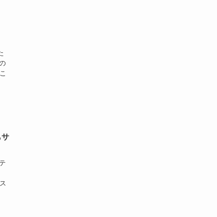
た
の
こ
もサ
テ
ス