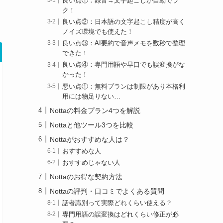
良い点①：録音→文字起こしが自動でラ
ク！
良い点②：日本語の文字起こし精度が高く
ノイズ環境でも使えた！
良い点③：AI要約で音声メモを数秒で整理
できた！
良い点④：専門用語や早口でも誤変換がな
かった！
悪い点①：無料プランは制限があり本格利
用には物足りない…
Nottaの料金プラン4つを解説
Nottaと他ツール3つを比較
Nottaがおすすめな人は？
おすすめな人
おすすめじゃない人
Nottaのお得な契約方法
Nottaの評判・口コミでよくある質問
話者識別って実際どれくらい使える？
専門用語の誤変換はどれくらい修正が必