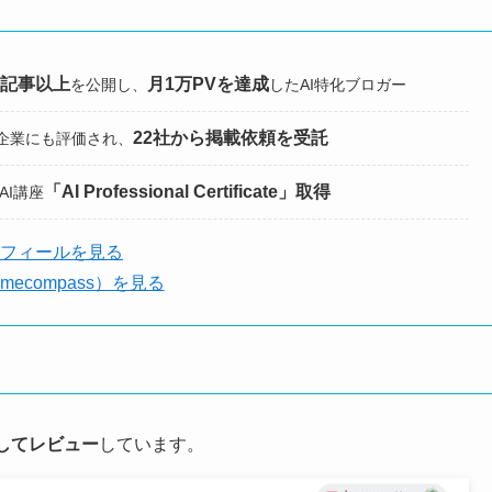
0記事以上
月1万PVを達成
を公開し、
したAI特化ブロガー
22社から掲載依頼を受託
企業にも評価され、
「AI Professional Certificate」取得
式AI講座
フィールを見る
amecompass）を見る
験してレビュー
しています。