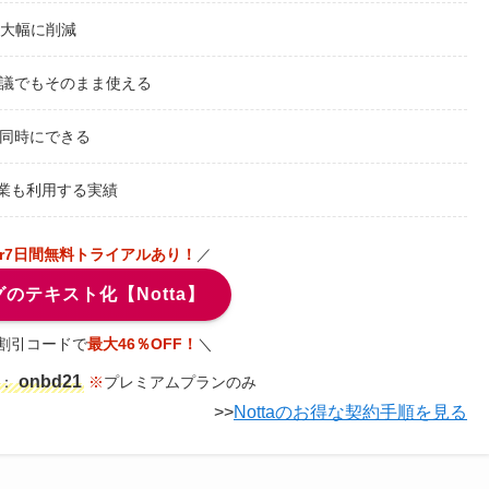
大幅に削減
会議でもそのまま使える
同時にできる
業も利用する実績
or7日間無料トライアルあり！
／
のテキスト化【Notta】
割引コードで
最大46％OFF！
＼
onbd21
：
※
プレミアムプランのみ
>>
Nottaのお得な契約手順を見る