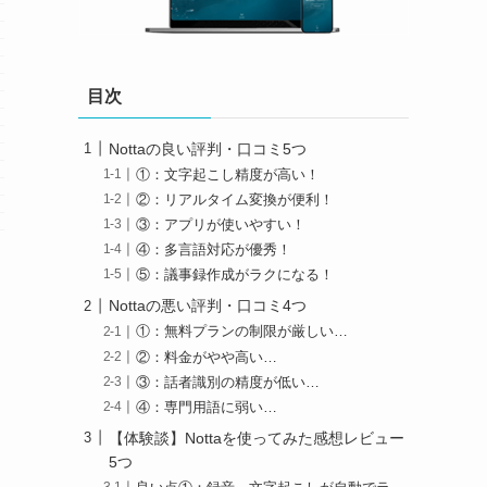
目次
Nottaの良い評判・口コミ5つ
①：文字起こし精度が高い！
②：リアルタイム変換が便利！
③：アプリが使いやすい！
④：多言語対応が優秀！
⑤：議事録作成がラクになる！
Nottaの悪い評判・口コミ4つ
①：無料プランの制限が厳しい…
②：料金がやや高い…
③：話者識別の精度が低い…
④：専門用語に弱い…
【体験談】Nottaを使ってみた感想レビュー
5つ