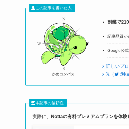
この記事を書いた人
副業で21
記事品質が
Google公
詳しいプロ
𝕏（
@k
かめコンパス
本記事の信頼性
実際に、
Nottaの有料プレミアムプランを体