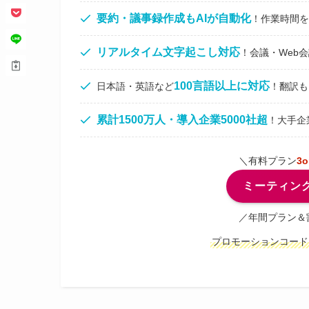
要約・議事録作成もAIが自動化
！作業時間を
リアルタイム文字起こし対応
！会議・Web
100言語以上に対応
日本語・英語など
！翻訳も
累計1500万人・導入企業5000社超
！大手企
＼有料プラン
3
ミーティング
／年間プラン＆
プロモーションコード