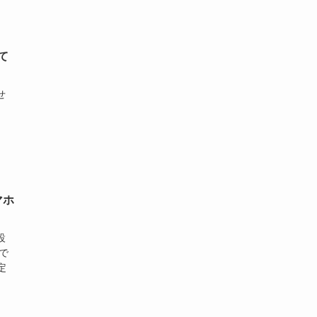
て
せ
。
マホ
設
で
定