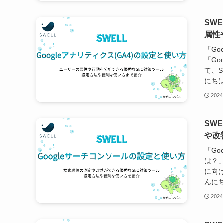
SW
属性
「Go
「Go
て、S
にちは
202
SW
や改
「Go
は？」
に向け
んにち
202