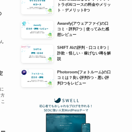
トラボAIコースの料金やメリッ
ト・デメリット8つ
の
Awarefy(アウェアファイ)の口
コミ・評判7つ｜使ってみた感
想レビュー
こん
SHIFT AIの評判・口コミ8つ｜
詐欺・怪しい・稼げない噂を解
説
Photoroom(フォトルーム)の口
定
コミは？良い評判5つ・悪い評
判3つをレビュー
るに
な方
 こ