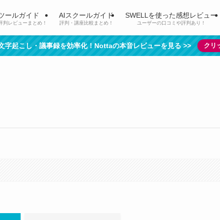
Iツールガイド
AIスクールガイド
SWELLを使った感想レビュー
評判レビューまとめ！
評判・講座比較まとめ！
ユーザーの口コミや評判あり！
で文字起こし・議事録を効率化！Nottaの本音レビューを見る >>
クリ