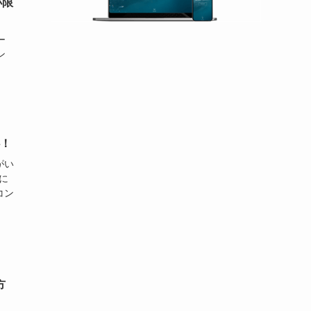
小限
ー
ン
心！
がい
に
コン
方