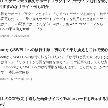
ELLのテーマ乗り換えサポートプラグインでデザイン崩れを最
おすすめなリライト例も紹介
り換えサポートプラグインとは？」 「なるべくデザインを崩さずに他テ
ら変更したい」 「乗り換えサポートプラグインを利用したときのデザイ
は？」 この記事では、そんな方に向けて、他WordPressテーマから
LLへの乗り換えサポートプラ...
4年9月3日
2026年5月8日
coonからSWELLへの移行手順｜初めての乗り換えもこれで安
coonからSWELLへの移行方法を知りたい」 「移行前と後でやったほう
とは何？」 「リライトが必要な装飾を教えて」 この記事では、そんな方
、CocoonからSWELLへの移行手順を解説します。 こんにちは、かめ
す！ 本記事の内容 ...
4年8月29日
2026年5月8日
ELLのOGP設定｜適した画像サイズやTwitterカードを表示する
紹介