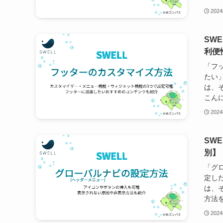
202
SW
利便
「フ
たい
は、
こんに
202
SW
別】
「グ
定し
は、
方法を
202