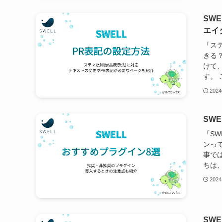
SW
エイ
「ス
きる
けて
す。 
202
SW
「SW
ンっ
事で
ちは、
202
SW