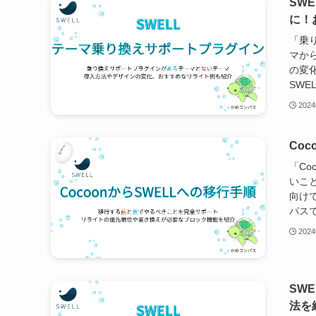
SW
に！
「乗
マか
の変化
SWE
202
Co
「Co
いこ
向けて
パスで
202
SW
法を