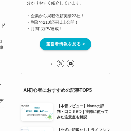
分かりやすく紹介しています。
・企業から掲載依頼実績22社！
・副業で210記事以上公開！
イド
・月間1万PV達成！
ロ
運営者情報を見る >
事
ン
AI初心者におすすめの記事TOP5
デ
【本音レビュー】Nottaの評
L
判・口コミ9つ｜実際に使って
みた注意点も解説
【公式に記載なし】ライフシフ