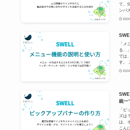
て、
ンパス
202
SW
「メ
る…
では
す。 
202
SW
統一
「ピ
ズは
は、
こんに