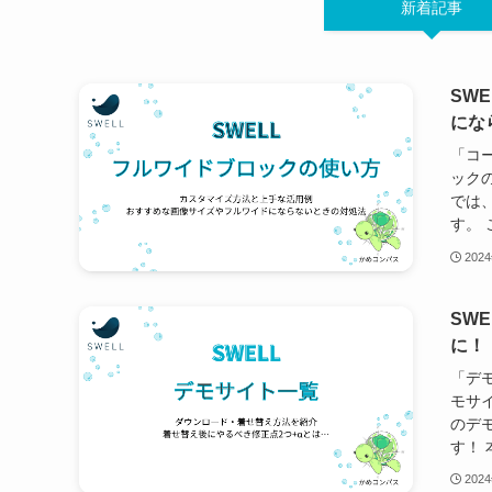
新着記事
SW
にな
「コ
ック
では
す。 
202
SW
に！
「デ
モサ
のデ
す！ 
202