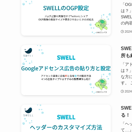
「OG
は？
SWE
の内容
202
SW
所も
「ア
は？
な方に
す。 
202
SW
る！
「ヘ
て…