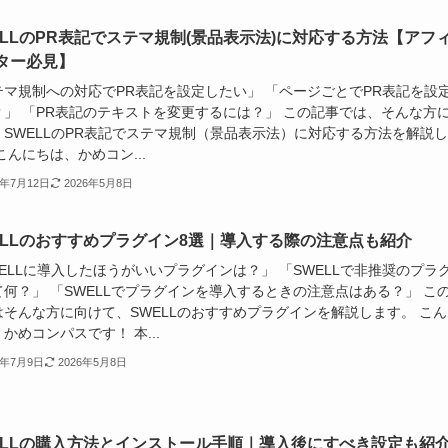
ELLのPR表記でステマ規制(景品表示法)に対応する方法【アフ
ター必見】
テマ規制への対応でPR表記を設定したい」 「ページごとでPR表記を設
？」 「PR表記のテキストを変更するには？」 この記事では、そんな方
、SWELLのPR表記でステマ規制（景品表示法）に対応する方法を解説
こんにちは、かめコン...
4年7月12日
2026年5月8日
ELLのおすすめプラグイン8選｜導入する際の注意点も紹介
ELLに導入したほうがいいプラグインは？」 「SWELLで非推奨のプラ
て何？」 「SWELLでプラグインを導入するときの注意点はある？」 こ
はそんな方に向けて、SWELLのおすすめプラグインを解説します。 こん
かめコンパスです！ 本...
4年7月9日
2026年5月8日
ELLの購入方法とインストール手順｜導入後にすべき設定も紹