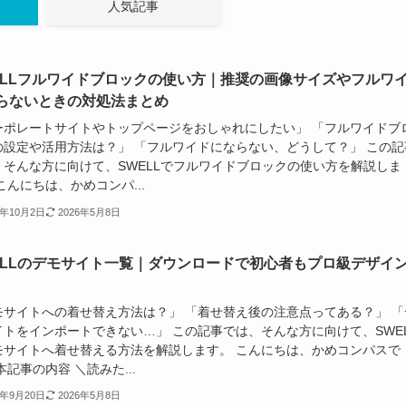
人気記事
ELLフルワイドブロックの使い方｜推奨の画像サイズやフルワ
らないときの対処法まとめ
ーポレートサイトやトップページをおしゃれにしたい」 「フルワイドブ
の設定や活用方法は？」 「フルワイドにならない、どうして？」 この記
、そんな方に向けて、SWELLでフルワイドブロックの使い方を解説しま
こんにちは、かめコンパ...
4年10月2日
2026年5月8日
ELLのデモサイト一覧｜ダウンロードで初心者もプロ級デザイ
モサイトへの着せ替え方法は？」 「着せ替え後の注意点ってある？」 「
イトをインポートできない…」 この記事では、そんな方に向けて、SWEL
モサイトへ着せ替える方法を解説します。 こんにちは、かめコンパスで
本記事の内容 ＼読みた...
4年9月20日
2026年5月8日