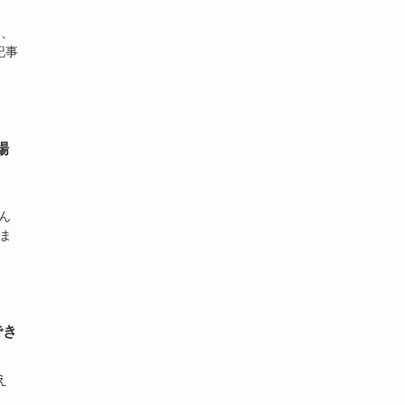
て、
記事
場
ん
しま
でき
え