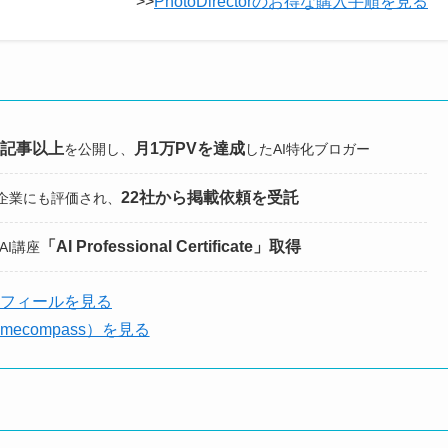
>>
PhotoDirectorのお得な購入手順を見る
0記事以上
月1万PVを達成
を公開し、
したAI特化ブロガー
22社から掲載依頼を受託
企業にも評価され、
「AI Professional Certificate」取得
式AI講座
フィールを見る
amecompass）を見る