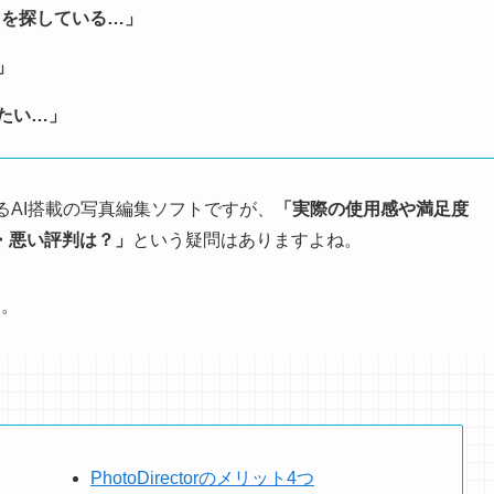
トを探している…」
」
りたい…」
るAI搭載の写真編集ソフトですが、
「
実際の使用感や満足度
・悪い
評判
は？
」
という疑問はありますよね。
す。
PhotoDirectorのメリット4つ