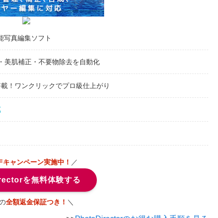
能写真編集ソフト
え・美肌補正・不要物除去を自動化
搭載！ワンクリックでプロ級仕上がり
成
FFキャンペーン実施中！
／
irectorを無料体験する
の
全額返金保証つき！
＼