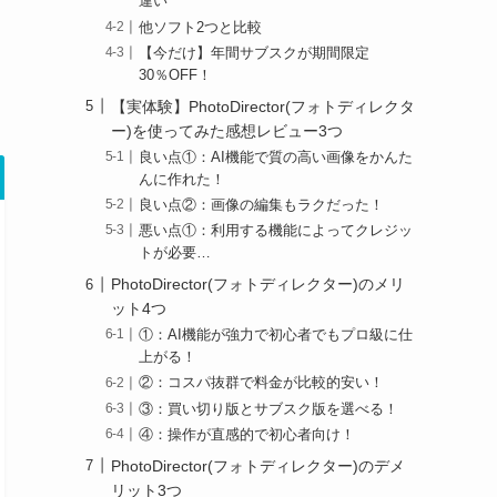
違い
他ソフト2つと比較
【今だけ】年間サブスクが期間限定
30％OFF！
【実体験】PhotoDirector(フォトディレクタ
ー)を使ってみた感想レビュー3つ
良い点①：AI機能で質の高い画像をかんた
んに作れた！
良い点②：画像の編集もラクだった！
悪い点①：利用する機能によってクレジッ
トが必要…
PhotoDirector(フォトディレクター)のメリ
ット4つ
①：AI機能が強力で初心者でもプロ級に仕
上がる！
②：コスパ抜群で料金が比較的安い！
③：買い切り版とサブスク版を選べる！
④：操作が直感的で初心者向け！
PhotoDirector(フォトディレクター)のデメ
リット3つ