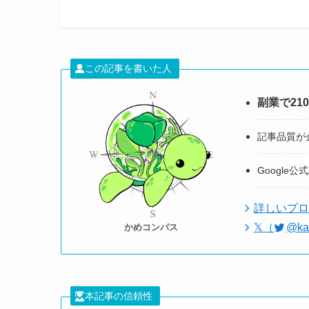
この記事を書いた人
副業で21
記事品質が
Google公
詳しいプロ
𝕏（
@k
かめコンパス
本記事の信頼性