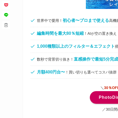
初心者〜プロまで使える
世界中で愛用！
高機
編集時間を最大80％短縮
！AIが空の置き換
1,000種類以上のフィルター＆エフェクト
直感操作で最短5分完
数秒で背景切り抜き！
月額400円台〜
！買い切りも選べてコスパ抜群
＼
30％O
PhotoD
／30日間