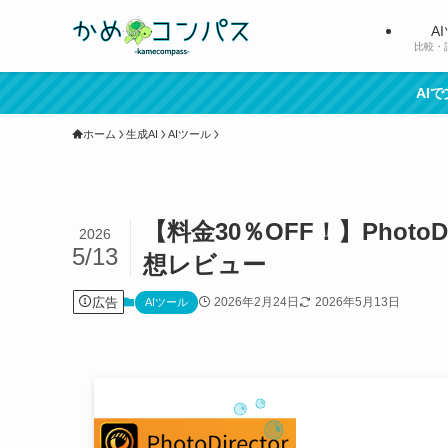
A
比較・
AI
ホーム
生成AI
AIツール
【料金30％OFF！】Photo
2026
5/13
想レビュー
広告
2026年2月24日
2026年5月13日
AIツール