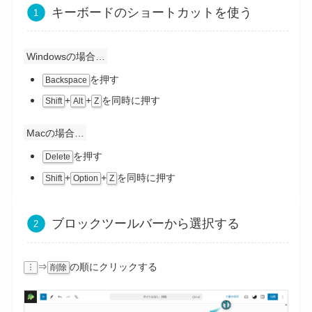
キーボードのショートカットを使う
Windowsの場合…
を押す
Backspace
+
+
を同時に押す
Shift
Alt
Z
Macの場合…
を押す
Delete
+
+
を同時に押す
Shift
Option
Z
ブロックツールバーから選択する
⇒
の順にクリックする
︙
削除