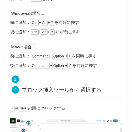
Windowsの場合…
前に追加：
+
+
を同時に押す
Ctrl
Alt
T
後
に追加
：
+
+
を同時に押す
Ctrl
Alt
Y
Macの場合…
前に追加：
+
+
を同時に押す
Command
Option
T
後
に追加
：
+
+
を同時に押す
Command
Option
Y
ブロック挿入ツールから選択する
⇒
の順にクリックする
+
段落