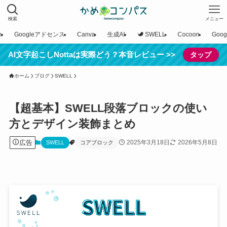
検索
メニュー
n
Googleアドセンス
Canva
生成AI
SWELL
Cocoon
Goo
AI文字起こしNottaは実際どう？本音レビュー >>
タップ
ホーム
ブログ
SWELL
【超基本】SWELL段落ブロックの使い
方とデザイン装飾まとめ
広告
2025年3月18日
2026年5月8日
SWELL
コアブロック