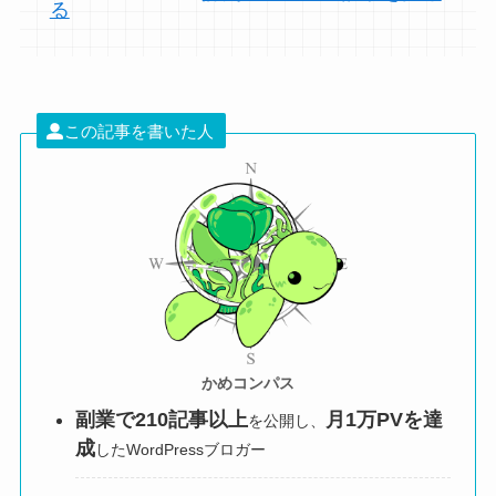
る
この記事を書いた人
かめコンパス
副業で210記事以上
月1万PVを達
を公開し、
成
したWordPressブロガー