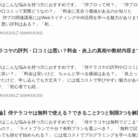
事はこんな悩みを持つ方におすすめです。 「沖プロって何？」 「沖プロ
や口コミって実際どうなの？」 「料金に見合う価値があるのか知りた
」 沖プロ関連講座にはWebライティングやAI活用を学べる魅力がありま
悪い評判はある？」「初...
6年5月22日
2026年5月25日
ラコヤの評判・口コミは悪い？料金・炎上の真相や教材内容ま
事はこんな悩みを持つ方におすすめです。 「侍テラコヤの評判や口コミ
に良い？」 「料金は安いけど、ちゃんと学べる価値はある？」 「炎上っ
けたけど、申し込んでも大丈夫？」 には低コストで学びやすい魅力があ
、「初心者でも続...
6年5月19日
2026年5月23日
論】侍テラコヤは無料で使える？できること3つと制限3つを解
事はこんな悩みを持つ方におすすめです。 「侍テラコヤは無料でどこま
るの？」 「ライトプランで十分？有料プランを選ぶべき？」 「無料で試
らでも損せず始められる？」 には低コストでプログラミングを学べる魅