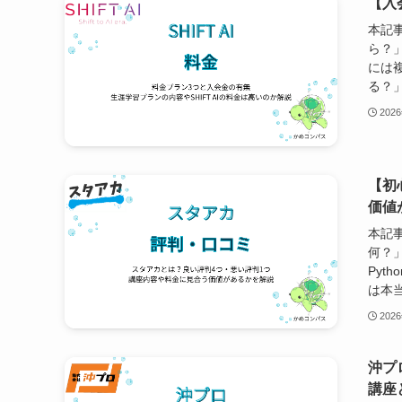
【入
本記事
ら？
には
る？」
202
【初
価値
本記
何？
Pyt
は本当
202
沖プロ
講座