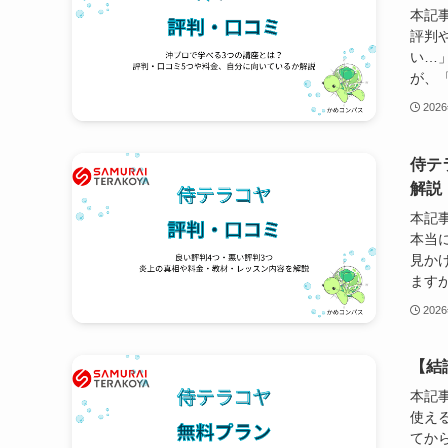
本記
評判
い…
が、「
202
侍テ
解説
本記
本当
見か
ますが
202
【結
本記
使え
てか