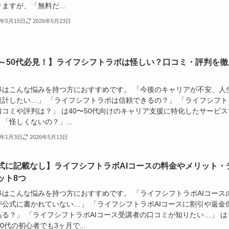
ますが、「無料だ...
6年5月15日
2026年5月23日
0～50代必見！】ライフシフトラボは怪しい？口コミ・評判を徹
事はこんな悩みを持つ方におすすめです。 「今後のキャリアが不安、人
設計したい…」 「ライフシフトラボは信頼できるの？」 「ライフシフト
口コミや評判は？」 は40〜50代向けのキャリア支援に特化したサービス
「怪しくないの？」...
6年1月3日
2026年5月13日
式に記載なし】ライフシフトラボAIコースの料金やメリット・
ット8つ
事はこんな悩みを持つ方におすすめです。 「ライフシフトラボAIコース
が公式に書かれていない…」 「ライフシフトラボAIコースに割引や返金
ある？」 「ライフシフトラボAIコース受講者の口コミが知りたい…」 は
60代の初心者でも3ヶ月で...