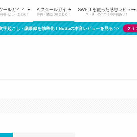
Iツールガイド
AIスクールガイド
SWELLを使った感想レビュー
評判レビューまとめ！
評判・講座比較まとめ！
ユーザーの口コミや評判あり！
で文字起こし・議事録を効率化！Nottaの本音レビューを見る >>
クリ