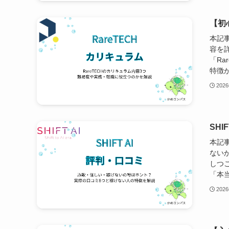
【初
本記事
容を詳
「Ra
特徴が
202
SH
本記事
ないか
しつ
「本当
202