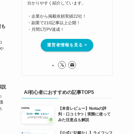
分かりやすく紹介しています。
・企業から掲載依頼実績22社！
・副業で210記事以上公開！
績も
・月間1万PV達成！
コ
運営者情報を見る >
や
」
解説
AI初心者におすすめの記事TOP5
っ
価
あ
【本音レビュー】Nottaの評
判・口コミ9つ｜実際に使って
みた注意点も解説
【公式に記載なし】ライフシフ