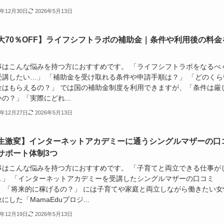
5年12月30日
2026年5月13日
大70％OFF】ライフシフトラボの補助金｜条件や利用後の料金
事はこんな悩みを持つ方におすすめです。 「ライフシフトラボをなるべ
受講したい…」 「補助金を受け取れる条件や申請手順は？」 「どのくら
金はもらえるの？」 では国の補助金制度を利用できますが、「条件は厳
の？」「実際にどれ...
5年12月27日
2026年5月13日
生激変】インターネットアカデミーに通うシングルマザーの口
サポート体制3つ
事はこんな悩みを持つ方におすすめです。 「子育てと両立できる仕事が
…」 「インターネットアカデミーを受講したシングルマザーの口コミ
」 「将来的に稼げるの？」 には子育てや家庭と両立しながら働きたい女
にした「MamaEduプロジ...
5年12月19日
2026年5月13日