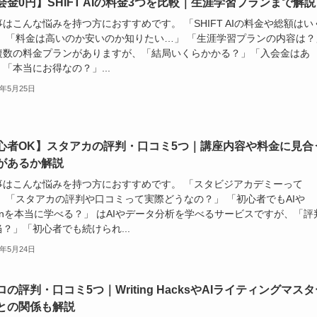
会金0円】SHIFT AIの料金3つを比較｜生涯学習プランまで解説
はこんな悩みを持つ方におすすめです。 「SHIFT AIの料金や総額はい
」 「料金は高いのか安いのか知りたい…」 「生涯学習プランの内容は？
複数の料金プランがありますが、「結局いくらかかる？」「入会金はあ
「本当にお得なの？」...
6年5月25日
心者OK】スタアカの評判・口コミ5つ｜講座内容や料金に見合
があるか解説
事はこんな悩みを持つ方におすすめです。 「スタビジアカデミーって
」 「スタアカの評判や口コミって実際どうなの？」 「初心者でもAIや
honを本当に学べる？」 はAIやデータ分析を学べるサービスですが、「評
？」「初心者でも続けられ...
6年5月24日
の評判・口コミ5つ｜Writing HacksやAIライティングマスタ
との関係も解説