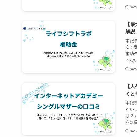
202
【最
解説
本記
安く
補助
くない
202
【人
ミと
本記
たい
は？
を対象
202