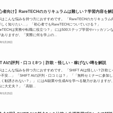
心者向け】RareTECHのカリキュラムは難しい？学習内容を解
はこんな悩みを持つ方におすすめです。 「RareTECHのカリキュラム
しく知りたい…」 「初心者でもRareTECHについていける？」
reTECHは実務や転職に役立つ？」 には500ステップ学習やハッカソン
ありますが、「実際に何を学ぶの...
6年5月28日
IFT AIの評判・口コミ8つ｜詐欺・怪しい・稼げない噂を解説
はこんな悩みを持つ方におすすめです。 「SHIFT AIは怪しい？詐欺じ
不安…」 「SHIFT AIの評判・口コミは？」 「「無料セミナーに参加
こく勧誘されない？」」 にはAI副業や生成AIを学べる魅力がありますが
に大丈夫？」「高額...
6年5月25日