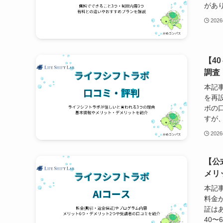
があり
202
【4
調査
本記
を再
ボの
すが、
202
【公
メリ
本記
料金
証は
40〜