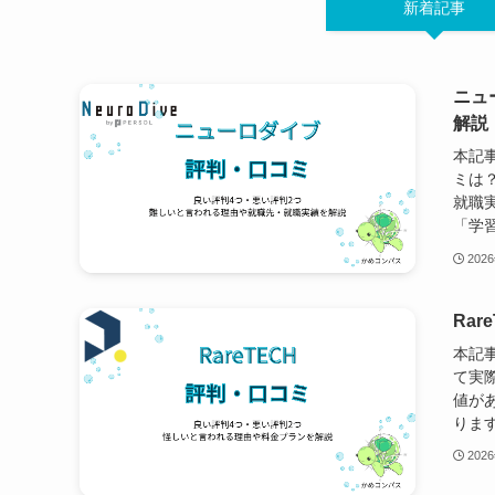
新着記事
ニュ
解説
本記
ミは
就職
「学習
202
Ra
本記事
て実際
値が
ります
202