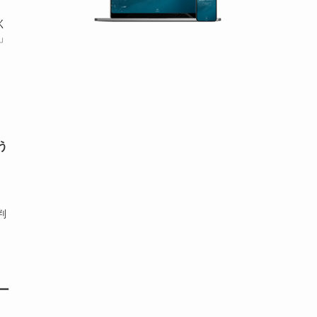
く
」
う
判
ー