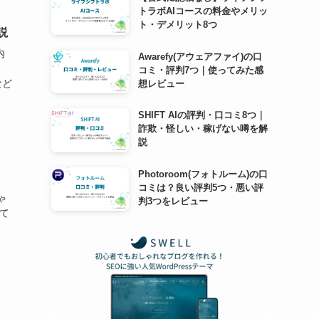
トラボAIコースの料金やメリッ
ト・デメリット8つ
説
内
Awarefy(アウェアファイ)の口
コミ・評判7つ｜使ってみた感
など
想レビュー
SHIFT AIの評判・口コミ8つ｜
詐欺・怪しい・稼げない噂を解
説
Photoroom(フォトルーム)の口
コミは？良い評判5つ・悪い評
ゃ
判3つをレビュー
して
、