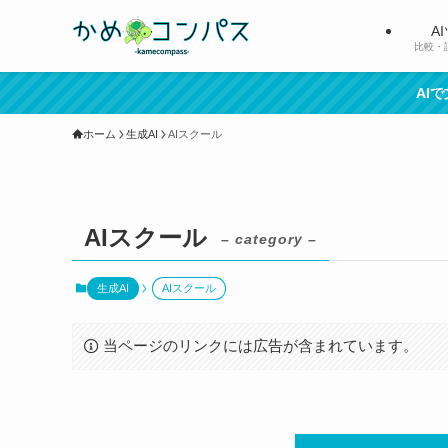
A
比較・
AI
ホーム
生成AI
AIスクール
AIスクール
– category –
生成AI
AIスクール
当ページのリンクには広告が含まれています。