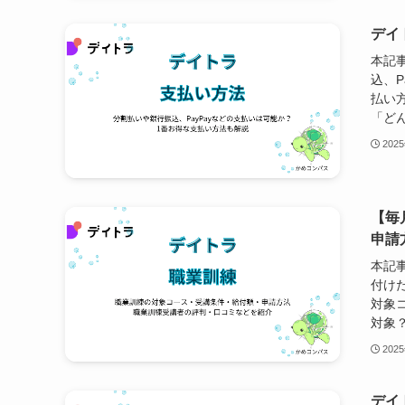
デイ
本記
込、P
払い
「どん
202
【毎
申請
本記
付け
対象
対象？
202
デイ