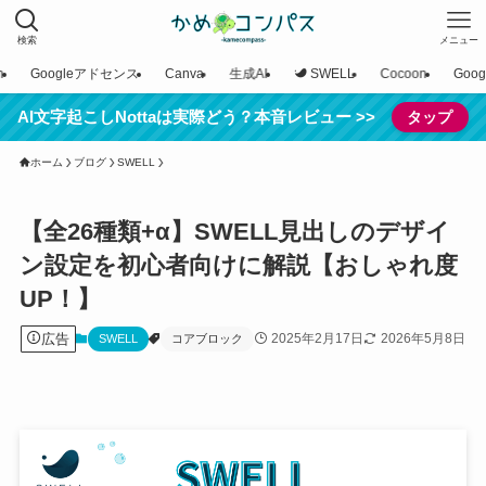
検索
メニュー
n
Googleアドセンス
Canva
生成AI
SWELL
Cocoon
Goo
AI文字起こしNottaは実際どう？本音レビュー >>
タップ
ホーム
ブログ
SWELL
【全26種類+α】SWELL見出しのデザイ
ン設定を初心者向けに解説【おしゃれ度
UP！】
広告
2025年2月17日
2026年5月8日
SWELL
コアブロック