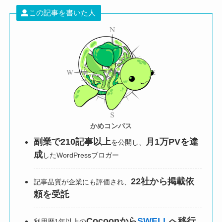
この記事を書いた人
かめコンパス
副業で210記事以上
月1万PVを達
を公開し、
成
したWordPressブロガー
22社から掲載依
記事品質が企業にも評価され、
頼を受託
Cocoonから
SWELL
へ移行
利用歴1年以上の