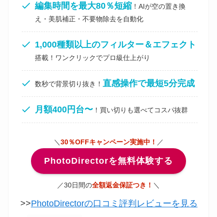
編集時間を最大80％短縮
！AIが空の置き換
え・美肌補正・不要物除去を自動化
1,000種類以上のフィルター＆エフェクト
搭載！ワンクリックでプロ級仕上がり
直感操作で最短5分完成
数秒で背景切り抜き！
月額400円台〜
！買い切りも選べてコスパ抜群
＼
30％OFFキャンペーン実施中！
／
PhotoDirectorを無料体験する
／30日間の
全額返金保証つき！
＼
>>
PhotoDirectorの口コミ評判レビューを見る