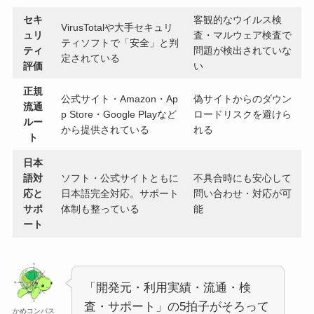
セキ
客観的なウイルス検
VirusTotalや大手セキュリ
ュリ
査・マルウェア検査で
ティソフトで「安全」と判
ティ
問題が検出されていな
定されている
評価
い
正規
公式サイト・Amazon・Ap
偽サイトからのダウン
流通
p Store・Google Playなど
ロードリスクを避けら
ルー
から提供されている
れる
ト
日本
語対
ソフト・公式サイトともに
不具合時にも安心して
応と
日本語完全対応。サポート
問い合わせ・対応が可
サポ
体制も整っている
能
ート
「開発元・利用実績・流通・検
査・サポート」の5拍子がそろって
かめコンパス