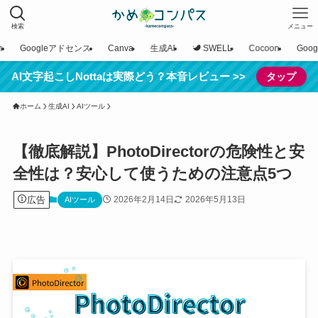
検索
メニュー
n
Googleアドセンス
Canva
生成AI
SWELL
Cocoon
Goo
AI文字起こしNottaは実際どう？本音レビュー >>
タップ
ホーム
生成AI
AIツール
【徹底解説】PhotoDirectorの危険性と安
全性は？安心して使うための注意点5つ
広告
2026年2月14日
2026年5月13日
AIツール