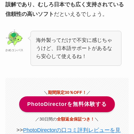
誤解であり、むしろ日本でも広く支持されている
信頼性の高いソフト
だといえるでしょう。
海外製ってだけで不安に感じちゃ
うけど、日本語サポートがあるな
かめコンパス
ら安心して使えるね！
＼
期間限定30％OFF！
／
PhotoDirectorを無料体験する
／30日間の
全額返金保証つき！
＼
>>
PhotoDirectorの口コミ評判レビューを見