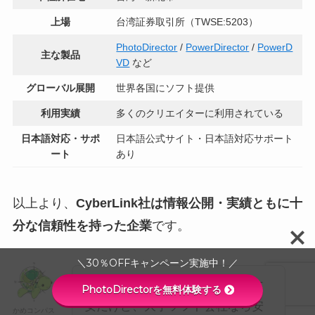
上場
台湾証券取引所（TWSE:5203）
PhotoDirector
/
PowerDirector
/
PowerD
主な製品
VD
など
グローバル展開
世界各国にソフト提供
利用実績
多くのクリエイターに利用されている
日本語対応・サポ
日本語公式サイト・日本語対応サポート
ート
あり
以上より、
CyberLink社は情報公開・実績ともに十
分な信頼性を持った企業
です。
＼30％OFFキャンペーン実施中！／
名前を聞いたことない会社だと不
PhotoDirectorを無料体験する
安だけど、大手ソフト会社なら安
かめコンパス