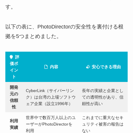
す。
以下の表に、PhotoDirectorの安全性を裏付ける根
拠を5つまとめました。
評
価ポ
内容
安心できる理由
イン
ト
開発
CyberLink（サイバーリン
長年の実績と企業とし
元の
ク）は台湾の上場ソフトウ
ての透明性があり、信
信頼
ェア企業（設立1996年）
頼性が高い
性
世界中で数百万人以上のユ
これまでに重大なセキ
利用
ーザーがPhotoDirectorを
ュリティ被害の報告は
実績
利用
ない