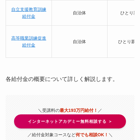
自立支援教育訓練
自治体
ひとり親
給付金
高等職業訓練促進
自治体
ひとり親の
給付金
各給付金の概要について詳しく解説します。
＼受講料の
最大193万円給付！
／
インターネットアカデミー無料相談する ＞
／給付金対象コースなど
何でも相談OK！
＼