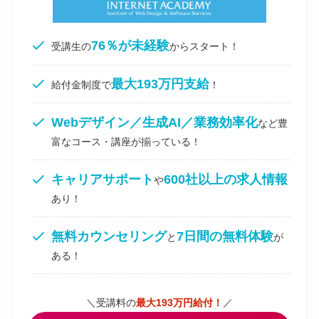
76％が未経験
受講生の
からスタート！
最大193万円支給
給付金制度で
！
Webデザイン／生成AI／業務効率化
など豊
富なコース・講座が揃っている！
キャリアサポート
600社以上の求人情報
や
あり！
無料カウンセリング
7日間の無料体験
と
が
ある！
＼受講料の
最大193万円給付！
／