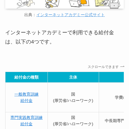
出典：
インターネットアカデミー公式サイト
インターネットアカデミーで利用できる給付金
は、以下の4つです。
スクロールできます
給付金の種類
主体
目
一般教育訓練
国
学費の
給付金
(厚労省/ハローワーク)
専門実践教育訓練
国
中長期専門講
給付金
(厚労省/ハローワーク)