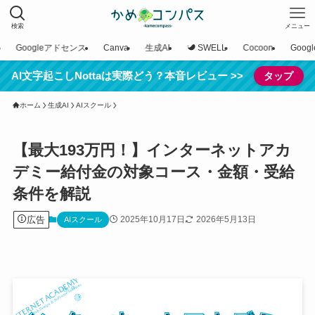
検索
メニュー
Googleアドセンス
Canva
生成AI
SWELL
Cocoon
Goo
AI文字起こしNottaは実際どう？本音レビュー >>
タップ
ホーム
生成AI
AIスクール
【最大193万円！】インターネットアカ
デミー給付金の対象コース・金額・受給
条件を解説
広告
2025年10月17日
2026年5月13日
AIスクール