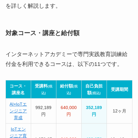
を詳しく解説します。
対象コース・講座と給付額
インターネットアカデミーで専門実践教育訓練給
付金を利用できるコースは、以下の11つです。
コース・
受講料
給付額
自己負担
(税
(税
受講期間
講座名
額
込)
込)
(税込)
AI×IoTエ
992,189
640,000
352,189
ンジニア
12ヶ月
円
円
円
育成
IoTエン
ジニア育