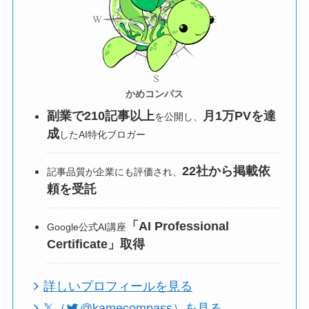
かめコンパス
副業で210記事以上
月1万PVを達
を公開し、
成
したAI特化ブロガー
22社から掲載依
記事品質が企業にも評価され、
頼を受託
「AI Professional
Google公式AI講座
Certificate」取得
詳しいプロフィールを見る
𝕏（
@kamecompass）を見る