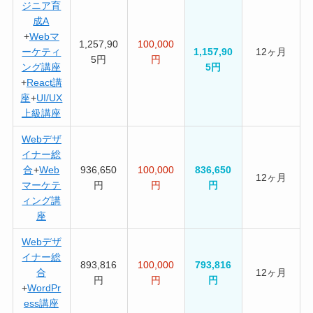
ジニア育
成A
+
Webマ
1,257,90
100,000
ーケティ
1,157,90
12ヶ月
5円
円
ング講座
5円
+
React講
座
+
UI/UX
上級講座
Webデザ
イナー総
合
+
Web
936,650
100,000
836,650
12ヶ月
マーケテ
円
円
円
ィング講
座
Webデザ
イナー総
893,816
100,000
793,816
合
12ヶ月
円
円
円
+
WordPr
ess講座