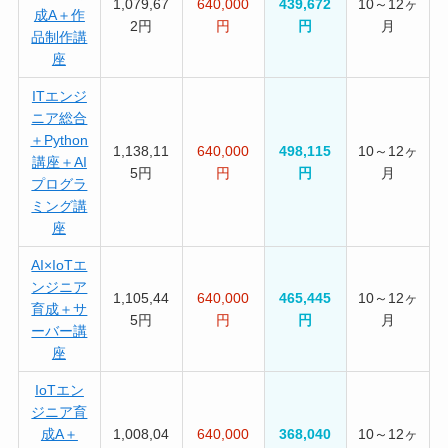
1,079,67
640,000
439,672
10～12ヶ
成A＋作
2円
円
円
月
品制作講
座
ITエンジ
ニア総合
＋Python
1,138,11
640,000
498,115
10～12ヶ
講座＋AI
5円
円
円
月
プログラ
ミング講
座
AI×IoTエ
ンジニア
1,105,44
640,000
465,445
10～12ヶ
育成＋サ
5円
円
円
月
ーバー講
座
IoTエン
ジニア育
成A＋
1,008,04
640,000
368,040
10～12ヶ