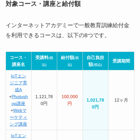
対象コース・講座と給付額
インターネットアカデミーで一般教育訓練給付金
を利用できるコースは、以下の8つです。
コース・
受講料
給付額
自己負担
(税
(税
受講期間
講座名
額
込)
込)
(税込)
IoTエン
ジニア育
成A
+
Photosh
1,121,78
100,000
1,021,78
12ヶ月
op講座
0円
円
0円
+
Webマ
ーケティ
ング講座
IoTエン