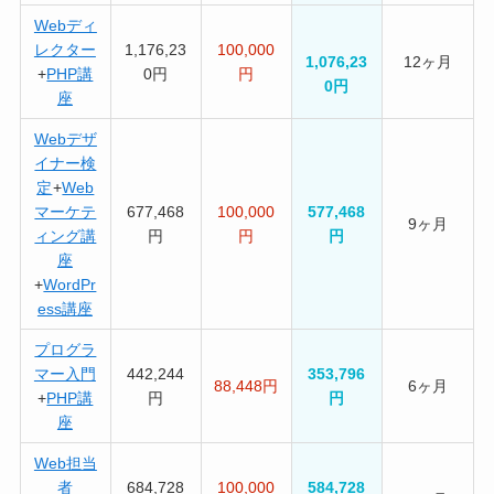
Webディ
レクター
1,176,23
100,000
1,076,23
12ヶ月
+
PHP講
0円
円
0円
座
Webデザ
イナー検
定
+
Web
マーケテ
677,468
100,000
577,468
9ヶ月
ィング講
円
円
円
座
+
WordPr
ess講座
プログラ
マー入門
442,244
353,796
88,448円
6ヶ月
+
PHP講
円
円
座
Web担当
者
684,728
100,000
584,728