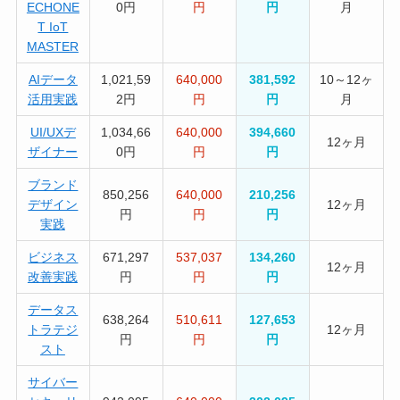
ECHONE
0円
円
円
月
T IoT
MASTER
AIデータ
1,021,59
640,000
381,592
10～12ヶ
活用実践
2円
円
円
月
UI/UXデ
1,034,66
640,000
394,660
12ヶ月
ザイナー
0円
円
円
ブランド
850,256
640,000
210,256
デザイン
12ヶ月
円
円
円
実践
ビジネス
671,297
537,037
134,260
12ヶ月
改善実践
円
円
円
データス
638,264
510,611
127,653
トラテジ
12ヶ月
円
円
円
スト
サイバー