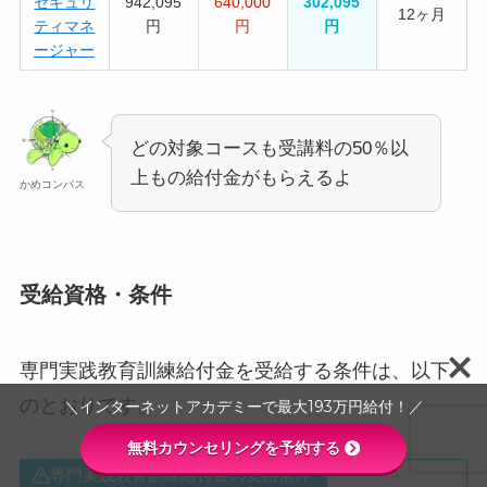
セキュリ
942,095
640,000
302,095
12ヶ月
ティマネ
円
円
円
ージャー
どの対象コースも受講料の50％以
上もの給付金がもらえるよ
かめコンパス
受給資格・条件
専門実践教育訓練給付金を受給する条件は、以下
のとおりです。
＼インターネットアカデミーで最大193万円給付！／
無料カウンセリングを予約する
専門実践教育訓練給付金の受給条件