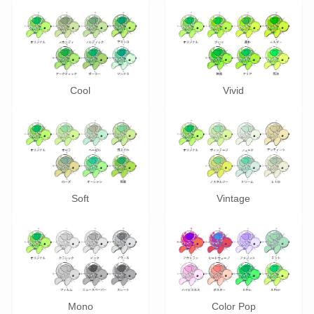
Cool
Vivid
Soft
Vintage
Mono
Color Pop