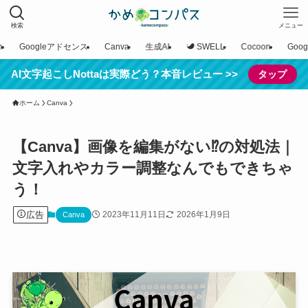
検索
メニュー
n
Googleアドセンス
Canva
生成AI
SWELL
Cocoon
Goo
AI文字起こしNottaは実際どう？本音レビュー >>
タップ
ホーム
Canva
【Canva】画像を編集がない⁉の対処法｜
文字入れやカラー調整なんでもできちゃ
う！
広告
2023年11月11日
2026年1月9日
Canva