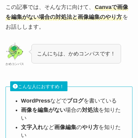
この記事では、そんな方に向けて、
Canvaで
画像
を編集がない場合の対処法
と画像編集のやり方
を
お話しします。
こんにちは、かめコンパスです！
かめコンパス
こんな人におすすめ！
WordPress
などで
ブログ
を書いている
画像を編集がない
場合の
対処法
を知りた
い
文字入れ
など
画像編集
の
やり方
を知りた
い