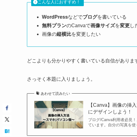
こんな人におすすめ！
WordPress
などで
ブログ
を書いている
無料プラン
のCanvaで
画像サイズ
を
変更
し
画像の
縦横比
を変更したい
どこよりも分かりやすく書いている自信がありま
さっそく本題に入りましょう。
あわせて読みたい
【Canva】画像の
にデザインしよう！
ブログ/Canva利用者必
ています。自分の写真を使