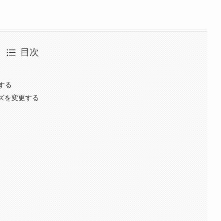
目次
する
イズを変更する