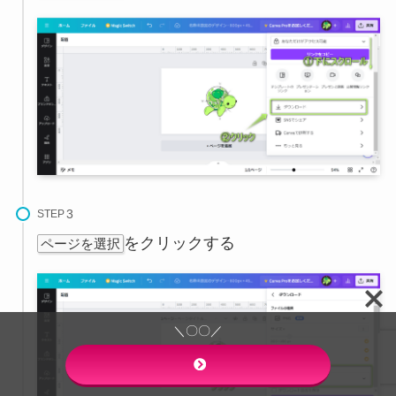
STEP
をクリックする
ページを選択
＼〇〇／