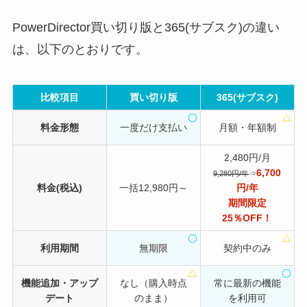
PowerDirector買い切り版と365(サブスク)の違い
は、以下のとおりです。
比較項目
買い切り版
365(サブスク)
料金形態
一度だけ支払い
月額・年額制
2,480円/月
6,700
9,280円/年
⇒
料金(税込)
一括12,980円～
円/年
期間限定
25％OFF！
利用期間
無期限
契約中のみ
機能追加・アップ
なし（購入時点
常に最新の機能
デート
のまま）
を利用可