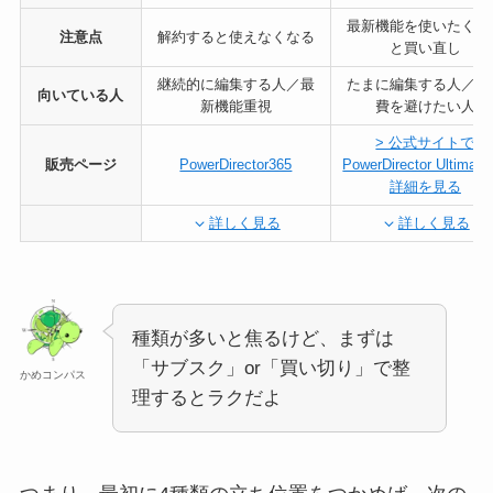
最新機能を使いたくな
注意点
解約すると使えなくなる
と買い直し
継続的に編集する人／最
たまに編集する人／固
向いている人
新機能重視
費を避けたい人
> 公式サイトで
販売ページ
PowerDirector365
PowerDirector Ultimat
詳細を見る
詳しく見る
詳しく見る
種類が多いと焦るけど、まずは
「サブスク」or「買い切り」で整
かめコンパス
理するとラクだよ