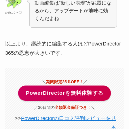
動画編集は“新しい表現”が武器にな
るから、アップデートが地味に効
かめコンパス
くんだよね
以上より、継続的に編集する人ほどPowerDirector
365の恩恵が大きいです。
＼
期間限定25％OFF！
／
PowerDirectorを無料体験する
／30日間の
全額返金保証つき！
＼
>>
PowerDirectorの口コミ評判レビューを見
る