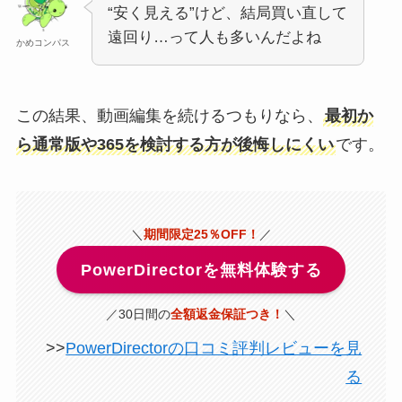
“安く見える”けど、結局買い直して
遠回り…って人も多いんだよね
かめコンパス
この結果、動画編集を続けるつもりなら、
最初か
ら通常版や365を検討する方が後悔しにくい
です。
＼
期間限定25％OFF！
／
PowerDirectorを無料体験する
／30日間の
全額返金保証つき！
＼
>>
PowerDirectorの口コミ評判レビューを見
る