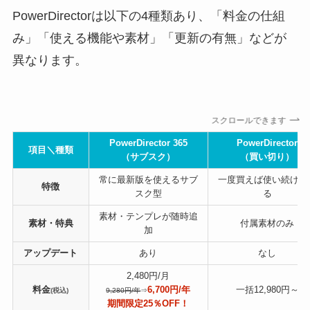
PowerDirectorは以下の4種類あり、「料金の仕組
み」「使える機能や素材」「更新の有無」などが
異なります。
スクロールできます
PowerDirector 365
PowerDirector
項目＼種類
（サブスク）
（買い切り）
常に最新版を使えるサブ
一度買えば使い続けら
特徴
スク型
る
素材・テンプレが随時追
素材・特典
付属素材のみ
加
アップデート
あり
なし
2,480円/月
料金
6,700円/年
一括12,980円～
(税込)
9,280円/年
⇒
期間限定25％OFF！