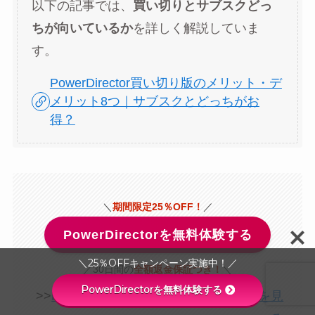
以下の記事では、
買い切りとサブスクどっ
ちが向いているか
を詳しく解説していま
す。
PowerDirector買い切り版のメリット・デ
メリット8つ｜サブスクとどっちがお
得？
＼
期間限定25％OFF！
／
PowerDirectorを無料体験する
＼25％OFFキャンペーン実施中！／
／30日間の
全額返金保証つき！
＼
PowerDirectorを無料体験する
>>
PowerDirectorの口コミ評判レビューを見