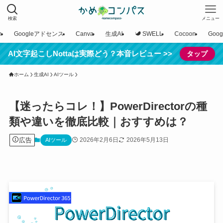
検索
メニュー
n
Googleアドセンス
Canva
生成AI
SWELL
Cocoon
Goo
AI文字起こしNottaは実際どう？本音レビュー >>
タップ
ホーム
生成AI
AIツール
【迷ったらコレ！】PowerDirectorの種
類や違いを徹底比較｜おすすめは？
広告
2026年2月6日
2026年5月13日
AIツール