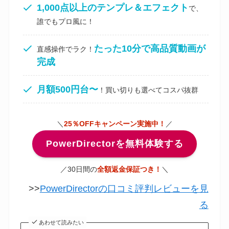
1,000点以上のテンプレ＆エフェクト
で、
誰でもプロ風に！
たった10分で高品質動画が
直感操作でラク！
完成
月額500円台〜
！買い切りも選べてコスパ抜群
＼
25％OFFキャンペーン実施中！
／
PowerDirectorを無料体験する
／30日間の
全額返金保証つき！
＼
>>
PowerDirectorの口コミ評判レビューを見
る
あわせて読みたい