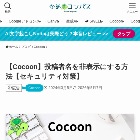
検索
メニュー
n
Googleアドセンス
Canva
生成AI
SWELL
Cocoon
Goo
AI文字起こしNottaは実際どう？本音レビュー >>
タップ
ホーム
ブログ
Cocoon
【Cocoon】投稿者名を非表示にする方
法【セキュリティ対策】
広告
2024年3月5日
2026年5月7日
Cocoon