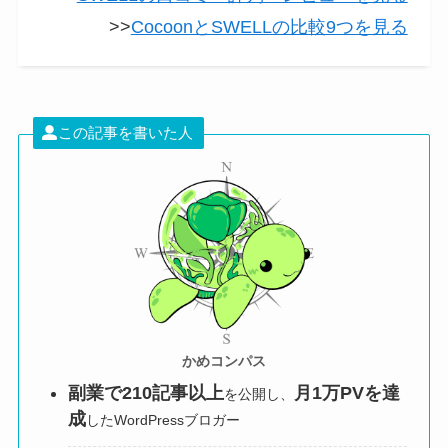
>>
CocoonとSWELLの比較9つを見る
この記事を書いた人
かめコンパス
副業で210記事以上
月1万PVを達
を公開し、
成
したWordPressブロガー