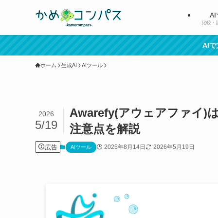
A
比較・
AI
ホーム
生成AI
AIツール
Awarefy(アウェアファ
2026
5/19
注意点を解説
広告
2025年8月14日
2026年5月19日
AIツール