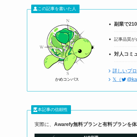
この記事を書いた人
副業で21
記事品質が
対人コミ
詳しいプロ
𝕏（
@k
かめコンパス
本記事の信頼性
実際に、
Awarefy
無料プランと有料プランを体