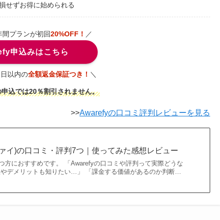
損せずお得に始められる
年間プランが初回
20%OFF！
／
refy申込みはこちら
7日以内の
全額返金保証つき！
＼
申込では20％割引されません。
>>
Awarefyの口コミ評判レビューを見る
ェアファイ)の口コミ・評判7つ｜使ってみた感想レビュー
方におすすめです。 「Awarefyの口コミや評判って実際どうな
想やデメリットも知りたい…」 「課金する価値があるのか判断…