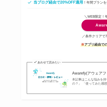
当ブログ経由で20%OFF適用
！年間プランを
＼WEB限定！
Awa
／条件クリアで
※
アプリ経由での
あわせて読みたい
Awarefy(アウ
本記事はこんな悩みを持つ
の？」 「使ってみた感