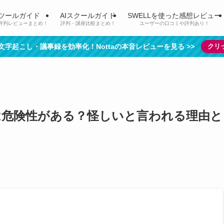
Iツールガイド
AIスクールガイド
SWELLを使った感想レビュー
評判レビューまとめ！
評判・講座比較まとめ！
ユーザーの口コミや評判あり！
で文字起こし・議事録を効率化！Nottaの本音レビューを見る >>
クリ
イ)は危険性がある？怪しいと言われる理由と