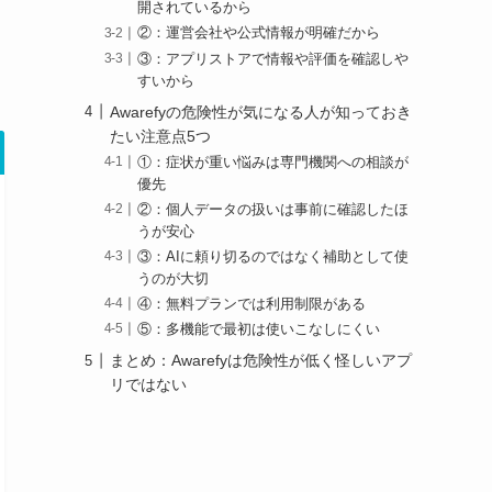
開されているから
②：運営会社や公式情報が明確だから
③：アプリストアで情報や評価を確認しや
すいから
Awarefyの危険性が気になる人が知っておき
たい注意点5つ
①：症状が重い悩みは専門機関への相談が
優先
②：個人データの扱いは事前に確認したほ
うが安心
③：AIに頼り切るのではなく補助として使
うのが大切
④：無料プランでは利用制限がある
⑤：多機能で最初は使いこなしにくい
まとめ：Awarefyは危険性が低く怪しいアプ
リではない