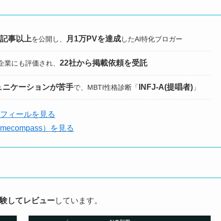
0記事以上
月1万PVを達成
を公開し、
したAI特化ブロガー
22社から掲載依頼を受託
企業にも評価され、
ュニケーションが苦手
INFJ-A(提唱者)
で、MBTI性格診断「
」
フィールを見る
amecompass）を見る
験して
レビュー
しています。